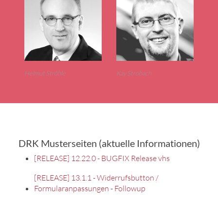
Helmut Ströhle
Kay Strobach
DRK Musterseiten (aktuelle Informationen)
[RELEASE] 12.22.0 - BUGFIX Release vhs
[RELEASE] 13.1.1 - Widerrufsbutton /
Formularanpassungen - Followup