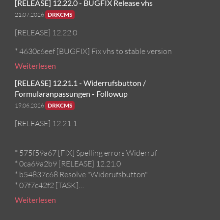
[RELEASE] 12.22.0 - BUGFIX Release vhs
21.07.2026
DRKCMS
[RELEASE] 12.22.0
* 4630c6eef [BUGFIX] Fix vhs to stable version
Weiterlesen
[RELEASE] 12.21.1 - Widerrufsbutton /
Formularanpassungen - Followup
19.06.2026
DRKCMS
[RELEASE] 12.21.1
* 575f59a67 [FIX] Spelling errors Widerruf
* 0ca69a2b9 [RELEASE] 12.21.0
* b54837c68 Resolve "Widerufsbutton"
* 07f7c42f2 [TASK]…
Weiterlesen