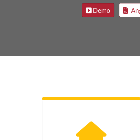
Demo
An