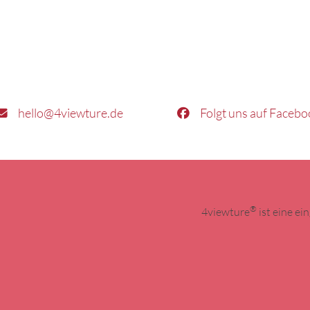
hello@4viewture.de
Folgt uns auf Facebo
®
4viewture
ist eine e