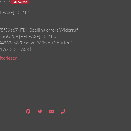
06.2026
DRKCMS
LEASE] 12.21.1
75f59a67 [FIX] Spelling errors Widerruf
ca69a2b9 [RELEASE] 12.21.0
54837c68 Resolve "Widerufsbutton"
7f7c42f2 [TASK]…
terlesen