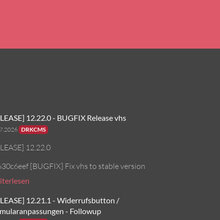
LEASE] 12.22.0 - BUGFIX Release vhs
07.2026
DRKCMS
LEASE] 12.22.0
630c6eef [BUGFIX] Fix vhs to stable version
terlesen
LEASE] 12.21.1 - Widerrufsbutton /
mularanpassungen - Followup