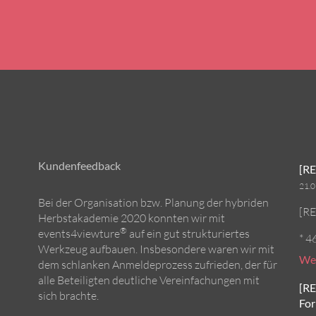
Kundenfeedback
[RE
21.
Bei der Organisation bzw. Planung der hybriden
[RE
Herbstakademie 2020 konnten wir mit
®
events4viewture
auf ein gut strukturiertes
* 4
Werkzeug aufbauen. Insbesondere waren wir mit
Wei
dem schlanken Anmeldeprozess zufrieden, der für
alle Beteiligten deutliche Vereinfachungen mit
[RE
sich brachte.
For