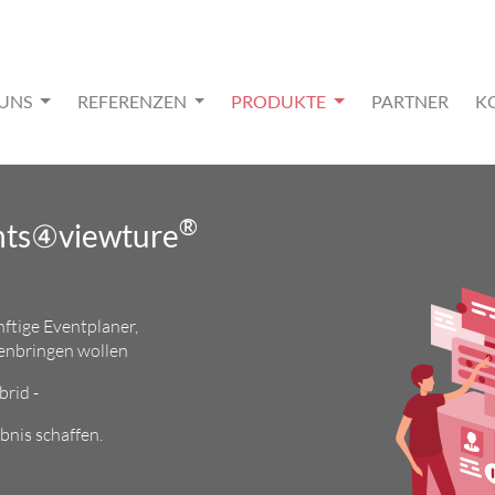
 UNS
REFERENZEN
PRODUKTE
PARTNER
K
®
nts④viewture
ftige Eventplaner,
enbringen wollen
brid -
bnis schaffen.