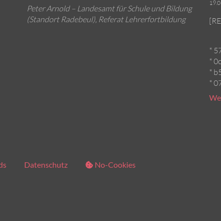
19.
Peter Arnold – Landesamt für Schule und Bildung
(Standort Radebeul), Referat Lehrerfortbildung
[RE
* 5
* 0
* b
* 0
Wei
ds
Datenschutz
No-Cookies