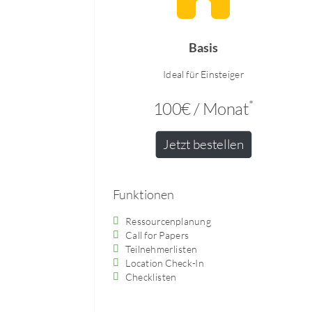
Basis
Ideal für Einsteiger
*
100€ / Monat
Jetzt bestellen
Funktionen
Ressourcenplanung
Call for Papers
Teilnehmerlisten
Location Check-In
Checklisten