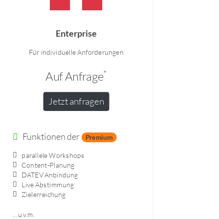
Enterprise
Für individuelle Anforderungen
*
Auf Anfrage
Jetzt anfragen
Funktionen der
Premium
parallele Workshops
Content-Planung
DATEV Anbindung
Live Abstimmung
Zielerreichung
... u.v.m.