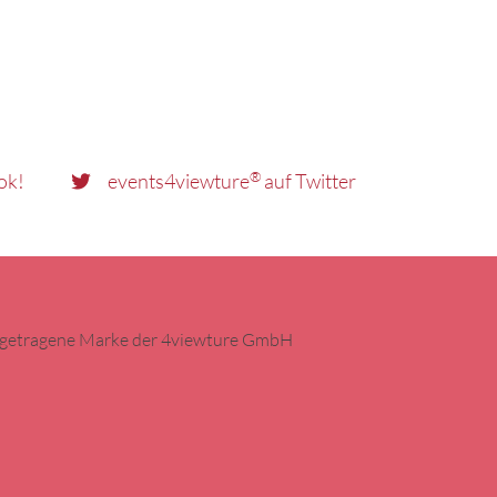
®
ok!
events4viewture
auf Twitter
ingetragene Marke der 4viewture GmbH