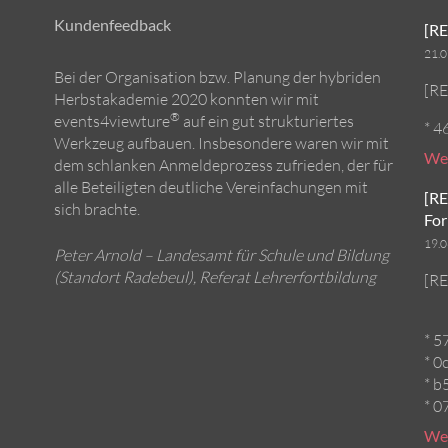
Kundenfeedback
[RE
21.
Bei der Organisation bzw. Planung der hybriden
[RE
Herbstakademie 2020 konnten wir mit
®
events4viewture
auf ein gut strukturiertes
* 4
Werkzeug aufbauen. Insbesondere waren wir mit
Wei
dem schlanken Anmeldeprozess zufrieden, der für
alle Beteiligten deutliche Vereinfachungen mit
[RE
sich brachte.
For
19.
Peter Arnold – Landesamt für Schule und Bildung
(Standort Radebeul), Referat Lehrerfortbildung
[RE
* 5
* 0
* b
* 0
Wei