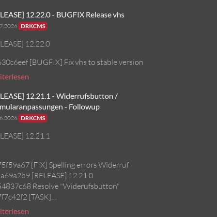
LEASE] 12.22.0 - BUGFIX Release vhs
07.2026
DRKCMS
LEASE] 12.22.0
630c6eef [BUGFIX] Fix vhs to stable version
terlesen
LEASE] 12.21.1 - Widerrufsbutton /
mularanpassungen - Followup
06.2026
DRKCMS
LEASE] 12.21.1
75f59a67 [FIX] Spelling errors Widerruf
ca69a2b9 [RELEASE] 12.21.0
54837c68 Resolve "Widerufsbutton"
7f7c42f2 [TASK]…
terlesen