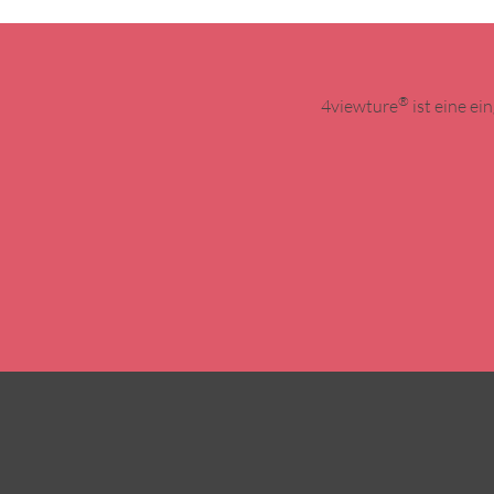
®
4viewture
ist eine e