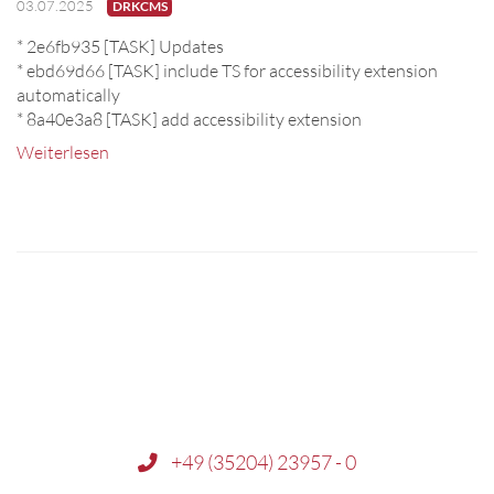
03.07.2025
DRKCMS
* 2e6fb935 [TASK] Updates
* ebd69d66 [TASK] include TS for accessibility extension
automatically
* 8a40e3a8 [TASK] add accessibility extension
Weiterlesen
+49 (35204) 23957 - 0