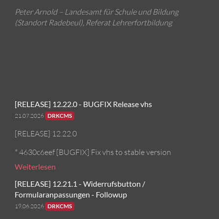
Peter Arnold – Landesamt für Schule und Bildung
(Standort Radebeul), Referat Lehrerfortbildung
[RELEASE] 12.22.0 - BUGFIX Release vhs
21.07.2026
DRKCMS
[RELEASE] 12.22.0
* 4630c6eef [BUGFIX] Fix vhs to stable version
Weiterlesen
[RELEASE] 12.21.1 - Widerrufsbutton /
Formularanpassungen - Followup
19.06.2026
DRKCMS