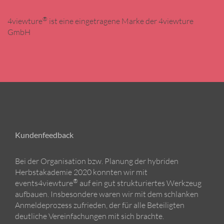
®
4viewture
ist eine eingetragene Marke der 4viewture
GmbH
Kundenfeedback
Bei der Organisation bzw. Planung der hybriden
Herbstakademie 2020 konnten wir mit
®
events4viewture
auf ein gut strukturiertes Werkzeug
aufbauen. Insbesondere waren wir mit dem schlanken
Anmeldeprozess zufrieden, der für alle Beteiligten
deutliche Vereinfachungen mit sich brachte.