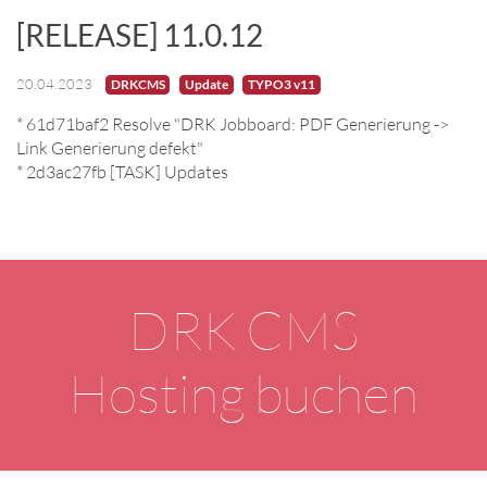
[RELEASE] 11.0.12
20.04.2023
DRKCMS
Update
TYPO3 v11
* 61d71baf2 Resolve "DRK Jobboard: PDF Generierung ->
Link Generierung defekt"
* 2d3ac27fb [TASK] Updates
DRK CMS
Hosting buchen