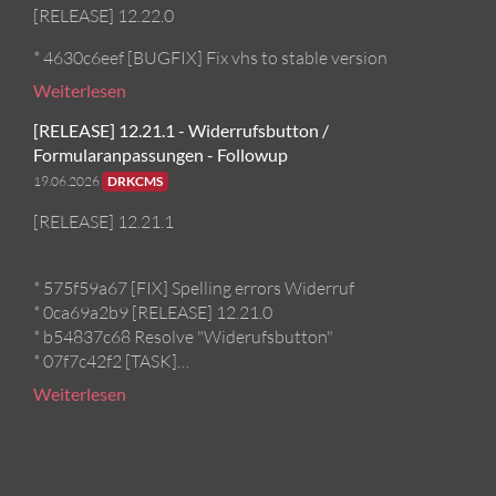
[RELEASE] 12.22.0
* 4630c6eef [BUGFIX] Fix vhs to stable version
Weiterlesen
[RELEASE] 12.21.1 - Widerrufsbutton /
Formularanpassungen - Followup
19.06.2026
DRKCMS
[RELEASE] 12.21.1
* 575f59a67 [FIX] Spelling errors Widerruf
* 0ca69a2b9 [RELEASE] 12.21.0
* b54837c68 Resolve "Widerufsbutton"
* 07f7c42f2 [TASK]…
Weiterlesen