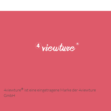
®
4viewture
ist eine eingetragene Marke der 4viewture
GmbH