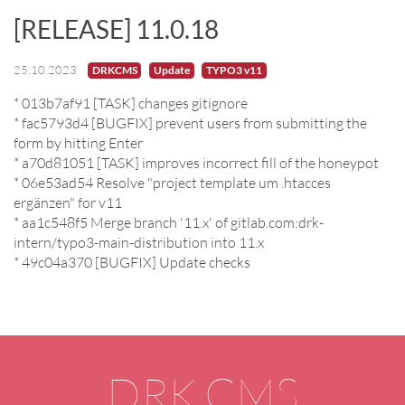
[RELEASE] 11.0.18
25.10.2023
DRKCMS
Update
TYPO3 v11
* 013b7af91 [TASK] changes gitignore
* fac5793d4 [BUGFIX] prevent users from submitting the
form by hitting Enter
* a70d81051 [TASK] improves incorrect fill of the honeypot
* 06e53ad54 Resolve "project template um .htacces
ergänzen" for v11
* aa1c548f5 Merge branch '11.x' of gitlab.com:drk-
intern/typo3-main-distribution into 11.x
* 49c04a370 [BUGFIX] Update checks
DRK CMS