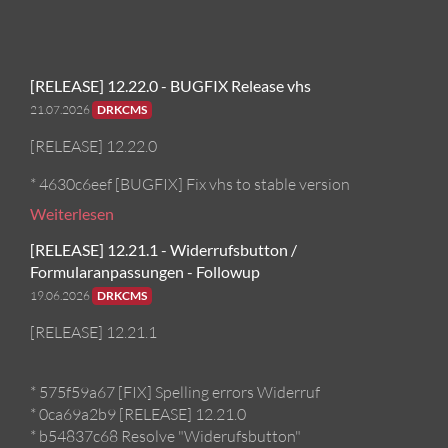
[RELEASE] 12.22.0 - BUGFIX Release vhs
21.07.2026
DRKCMS
[RELEASE] 12.22.0
* 4630c6eef [BUGFIX] Fix vhs to stable version
Weiterlesen
[RELEASE] 12.21.1 - Widerrufsbutton /
Formularanpassungen - Followup
19.06.2026
DRKCMS
[RELEASE] 12.21.1
* 575f59a67 [FIX] Spelling errors Widerruf
* 0ca69a2b9 [RELEASE] 12.21.0
* b54837c68 Resolve "Widerufsbutton"