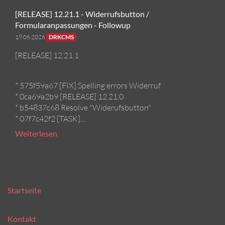
[RELEASE] 12.21.1 - Widerrufsbutton /
Formularanpassungen - Followup
19.06.2026
DRKCMS
[RELEASE] 12.21.1
* 575f59a67 [FIX] Spelling errors Widerruf
* 0ca69a2b9 [RELEASE] 12.21.0
* b54837c68 Resolve "Widerufsbutton"
* 07f7c42f2 [TASK]…
Weiterlesen
Startseite
Kontakt