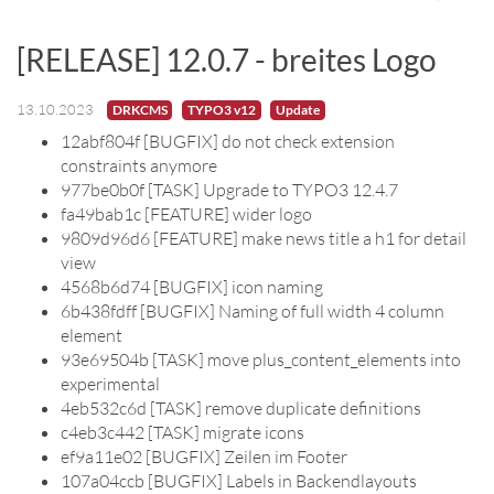
[RELEASE] 12.0.7 - breites Logo
13.10.2023
DRKCMS
TYPO3 v12
Update
12abf804f [BUGFIX] do not check extension
constraints anymore
977be0b0f [TASK] Upgrade to TYPO3 12.4.7
fa49bab1c [FEATURE] wider logo
9809d96d6 [FEATURE] make news title a h1 for detail
view
4568b6d74 [BUGFIX] icon naming
6b438fdff [BUGFIX] Naming of full width 4 column
element
93e69504b [TASK] move plus_content_elements into
experimental
4eb532c6d [TASK] remove duplicate definitions
c4eb3c442 [TASK] migrate icons
ef9a11e02 [BUGFIX] Zeilen im Footer
107a04ccb [BUGFIX] Labels in Backendlayouts