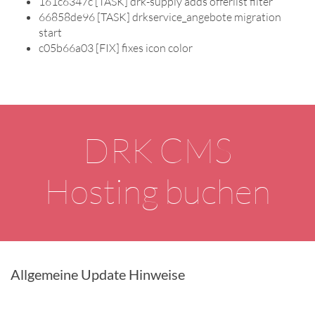
161c6347c [TASK] drk-supply adds offerlist filter
66858de96 [TASK] drkservice_angebote migration
start
c05b66a03 [FIX] fixes icon color
DRK CMS
Hosting buchen
Allgemeine Update Hinweise