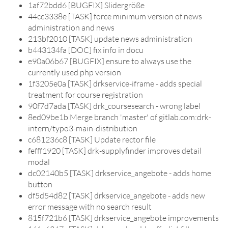
1af72bdd6 [BUGFIX] Slidergröße
44cc3338e [TASK] force minimum version of news
administration and news
213bf2010 [TASK] update news administration
b443134fa [DOC] fix info in docu
e90a06b67 [BUGFIX] ensure to always use the
currently used php version
1f3205e0a [TASK] drkservice-iframe - adds special
treatment for course registration
90f7d7ada [TASK] drk_coursesearch - wrong label
8ed09be1b Merge branch 'master' of gitlab.com:drk-
intern/typo3-main-distribution
c681236c8 [TASK] Update rector file
fefff1920 [TASK] drk-supplyfinder improves detail
modal
dc02140b5 [TASK] drkservice_angebote - adds home
button
df5d54d82 [TASK] drkservice_angebote - adds new
error message with no search result
815f721b6 [TASK] drkservice_angebote improvements