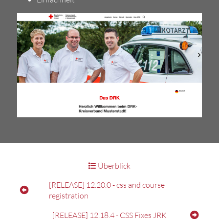
Überblick
[RELEASE] 12.20.0 - css and course
registration
[RELEASE] 12.18.4 - CSS Fixes JRK