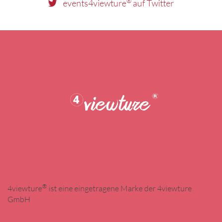
®
events4viewture
auf Twitter
®
4viewture
ist eine eingetragene Marke der 4viewture
GmbH