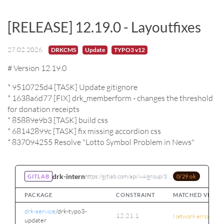
[RELEASE] 12.19.0 - Layoutfixes
27.02.2026
DRKCMS
Update
TYPO3 v12
# Version 12.19.0
* 9510725d4 [TASK] Update gitignore
* 1638a6d77 [FIX] drk_memberform - changes the threshold
for donation receipts
* 85889e9b3 [TASK] build css
* 68142899c [TASK] fix missing accordion css
* 837094255 Resolve "Lotto Symbol Problem in News"