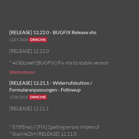
[RELEASE] 12.22.0 - BUGFIX Release vhs
21.07.2026
DRKCMS
[RELEASE] 12.22.0
* 4630c6eef [BUGFIX] Fix vhs to stable version
Weiterlesen
[RELEASE] 12.21.1 - Widerrufsbutton /
Formularanpassungen - Followup
19.06.2026
DRKCMS
[RELEASE] 12.21.1
* 575f59a67 [FIX] Spelling errors Widerruf
* 0ca69a2b9 [RELEASE] 12.21.0