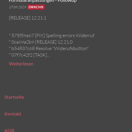
19.06.2026
DRKCMS
[RELEASE] 12.21.1
* 575f59a67 [FIX] Spelling errors Widerruf
* 0ca69a2b9 [RELEASE] 12.21.0
* b54837c68 Resolve "Widerufsbutton"
* 07f7c42f2 [TASK]…
Weiterlesen
Startseite
Kontakt
AGB