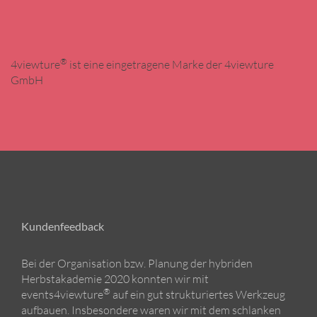
®
4viewture
ist eine eingetragene Marke der 4viewture
GmbH
Kundenfeedback
Bei der Organisation bzw. Planung der hybriden
Herbstakademie 2020 konnten wir mit
®
events4viewture
auf ein gut strukturiertes Werkzeug
aufbauen. Insbesondere waren wir mit dem schlanken