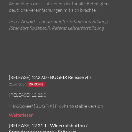
Anmeldeprozess zufrieden, der für alle Beteiligten
deutliche Vereinfachungen mit sich brachte.
Peter Arnold – Landesamt für Schule und Bildung
(Standort Radebeul), Referat Lehrerfortbildung
[RELEASE] 12.22.0 - BUGFIX Release vhs
21.07.2026
DRKCMS
[RELEASE] 12.22.0
* 4630c6eef [BUGFIX] Fix vhs to stable version
Weiterlesen
[RELEASE] 12.21.1 - Widerrufsbutton /
Formularanpassungen - Followup