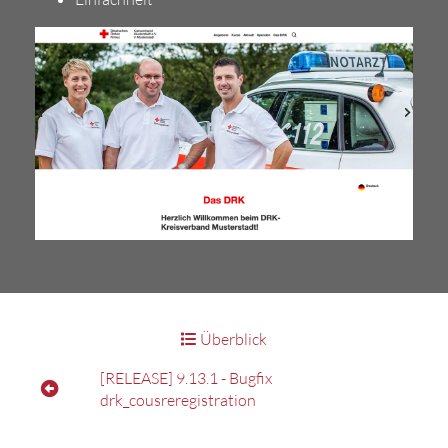
Überblick
[RELEASE] 9.13.1 - Bugfix
drk_cousreregistration