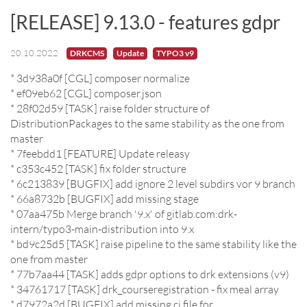
[RELEASE] 9.13.0 - features gdpr
20.10.2022
DRKCMS
Update
TYPO3 v9
* 3d938a0f [CGL] composer normalize
* ef09eb62 [CGL] composer.json
* 28f02d59 [TASK] raise folder structure of
DistributionPackages to the same stability as the one from
master
* 7feebdd1 [FEATURE] Update releasy
* c353c452 [TASK] fix folder structure
* 6c213839 [BUGFIX] add ignore 2 level subdirs vor 9 branch
* 66a8732b [BUGFIX] add missing stage
* 07aa475b Merge branch '9.x' of gitlab.com:drk-
intern/typo3-main-distribution into 9.x
* bd9c25d5 [TASK] raise pipeline to the same stability like the
one from master
* 77b7aa44 [TASK] adds gdpr options to drk extensions (v9)
* 34761717 [TASK] drk_courseregistration - fix meal array
* d7972a2d [BUGFIX] add missing ci file for