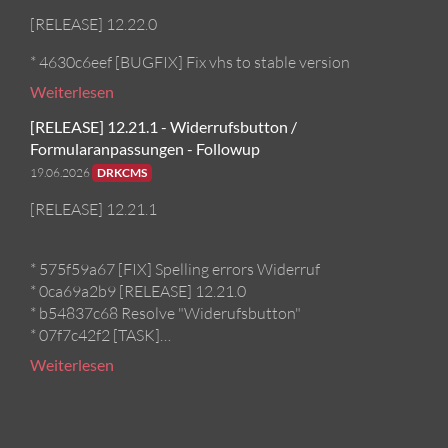
[RELEASE] 12.22.0
* 4630c6eef [BUGFIX] Fix vhs to stable version
Weiterlesen
[RELEASE] 12.21.1 - Widerrufsbutton /
Formularanpassungen - Followup
19.06.2026
DRKCMS
[RELEASE] 12.21.1
* 575f59a67 [FIX] Spelling errors Widerruf
* 0ca69a2b9 [RELEASE] 12.21.0
* b54837c68 Resolve "Widerufsbutton"
* 07f7c42f2 [TASK]…
Weiterlesen