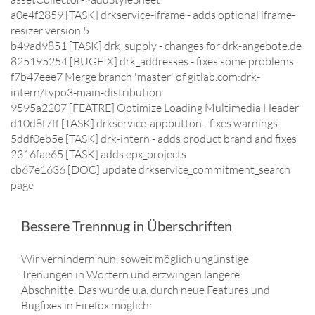
a0e4f2859 [TASK] drkservice-iframe - adds optional iframe-
resizer version 5
b49ad9851 [TASK] drk_supply - changes for drk-angebote.de
825195254 [BUGFIX] drk_addresses - fixes some problems
f7b47eee7 Merge branch 'master' of gitlab.com:drk-
intern/typo3-main-distribution
9595a2207 [FEATRE] Optimize Loading Multimedia Header
d10d8f7ff [TASK] drkservice-appbutton - fixes warnings
5ddf0eb5e [TASK] drk-intern - adds product brand and fixes
2316fae65 [TASK] adds epx_projects
cb67e1636 [DOC] update drkservice_commitment_search
page
Bessere Trennnug in Überschriften
Wir verhindern nun, soweit möglich ungünstige
Trenungen in Wörtern und erzwingen längere
Abschnitte. Das wurde u.a. durch neue Features und
Bugfixes in Firefox möglich: