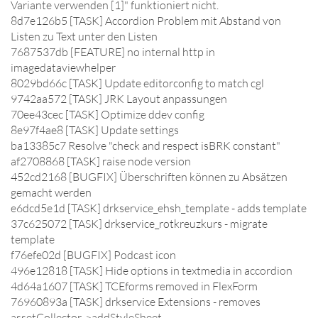
Variante verwenden [1]" funktioniert nicht.
8d7e126b5 [TASK] Accordion Problem mit Abstand von
Listen zu Text unter den Listen
7687537db [FEATURE] no internal http in
imagedataviewhelper
8029bd66c [TASK] Update editorconfig to match cgl
9742aa572 [TASK] JRK Layout anpassungen
70ee43cec [TASK] Optimize ddev config
8e97f4ae8 [TASK] Update settings
ba13385c7 Resolve "check and respect isBRK constant"
af2708868 [TASK] raise node version
452cd2168 [BUGFIX] Überschriften können zu Absätzen
gemacht werden
e6dcd5e1d [TASK] drkservice_ehsh_template - adds template
37c625072 [TASK] drkservice_rotkreuzkurs - migrate
template
f76efe02d [BUGFIX] Podcast icon
496e12818 [TASK] Hide options in textmedia in accordion
4d64a1607 [TASK] TCEforms removed in FlexForm
76960893a [TASK] drkservice Extensions - removes
assetCollector->addStyleSheet