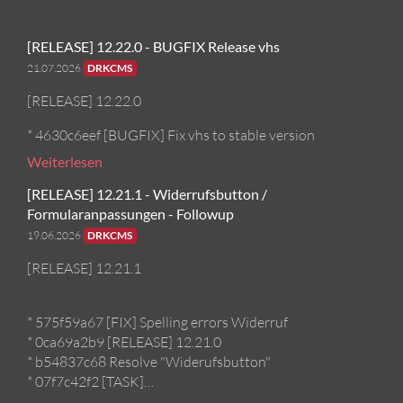
[RELEASE] 12.22.0 - BUGFIX Release vhs
21.07.2026
DRKCMS
[RELEASE] 12.22.0
* 4630c6eef [BUGFIX] Fix vhs to stable version
Weiterlesen
[RELEASE] 12.21.1 - Widerrufsbutton /
Formularanpassungen - Followup
19.06.2026
DRKCMS
[RELEASE] 12.21.1
* 575f59a67 [FIX] Spelling errors Widerruf
* 0ca69a2b9 [RELEASE] 12.21.0
* b54837c68 Resolve "Widerufsbutton"
* 07f7c42f2 [TASK]…