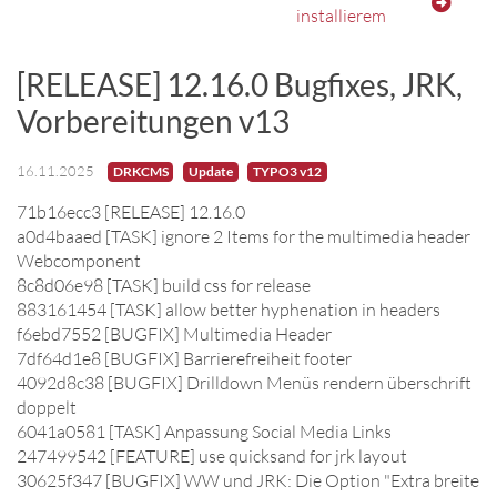
installierem
[RELEASE] 12.16.0 Bugfixes, JRK,
Vorbereitungen v13
16.11.2025
DRKCMS
Update
TYPO3 v12
71b16ecc3 [RELEASE] 12.16.0
a0d4baaed [TASK] ignore 2 Items for the multimedia header
Webcomponent
8c8d06e98 [TASK] build css for release
883161454 [TASK] allow better hyphenation in headers
f6ebd7552 [BUGFIX] Multimedia Header
7df64d1e8 [BUGFIX] Barrierefreiheit footer
4092d8c38 [BUGFIX] Drilldown Menüs rendern überschrift
doppelt
6041a0581 [TASK] Anpassung Social Media Links
247499542 [FEATURE] use quicksand for jrk layout
30625f347 [BUGFIX] WW und JRK: Die Option "Extra breite