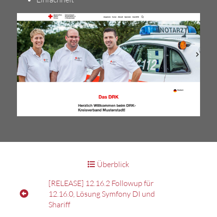
Überblick
[RELEASE] 12.16.2 Followup für
12.16.0, Lösung Symfony DI und
Shariff