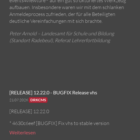
events4viewture
auf ein gut strukturiertes Werkzeug
aufbauen. Insbesondere waren wir mit dem schlanken
Anmeldeprozess zufrieden, der für alle Beteiligten
deutliche Vereinfachungen mit sich brachte.
Peter Arnold – Landesamt für Schule und Bildung
(Standort Radebeul), Referat Lehrerfortbildung
[RELEASE] 12.22.0 - BUGFIX Release vhs
21.07.2026
DRKCMS
[RELEASE] 12.22.0
* 4630c6eef [BUGFIX] Fix vhs to stable version
Weiterlesen