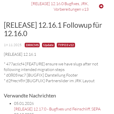
[RELEASE] 12.16.0 Bugfixes, JRK,
Vorbereitungen v13
[RELEASE] 12.16.1 Followup für
12.16.0
19.11.2025
DRKCMS
Update
TYPO3 v12
[RELEASE] 12.16.1
* 477ac6cf4 [FEATURE] ensure we have slugs after not
following intended migration steps
* d08059ac7 [BUGFIX] Darstellung Footer
* d2f9ec989 [BUGFUX] Partnerslider im JRK Layout
Verwandte Nachrichten
05.01.2026
[RELEASE] 12.17.0 - Bugfixes und Feinschliff, SEPA